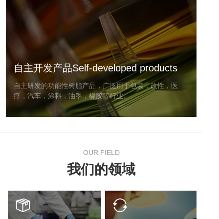
台湾长春EVOH益膜新®系列
韩国LG化学HDPE/茂金属PE系列
日本宝理COC TOPAS®系列
韩国LG化学LUCENE POP/POE系列
自主开发产品Self-developed products
自主研发的功能性树脂产品，广泛用于包装，改性，医
疗，汽车，涂料，油墨，橡胶等行业。
表面保护膜JSENITIVENTM™系列
功能性助剂JSAUAGENTTM™系列
马来酸酐接枝JSADCOHERTM™系列
易剥离树脂JSEASYPELTM™系列
OUR FIELD
我们的领域