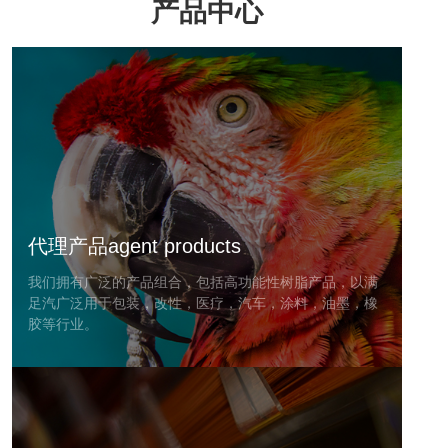
产品中心
代理产品agent products
我们拥有广泛的产品组合，包括高功能性树脂产品，以满
足汽广泛用于包装，改性，医疗，汽车，涂料，油墨，橡
胶等行业。
美国赛拉尼斯ATEVA®系列
日本大赛璐赛璐®洁清洗剂
法国阿科玛PEBAX系列
日本东曹Melthene®系列
法国波士胶树脂
日本三井 Evolue®系列
瑞士科莱恩颜料
日本三菱MPE