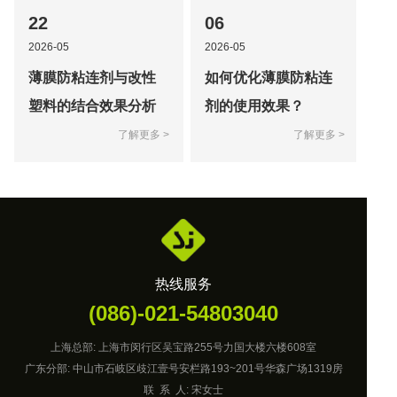
22
06
2026-05
2026-05
薄膜防粘连剂与改性
如何优化薄膜防粘连
塑料的结合效果分析
剂的使用效果？
了解更多 >
了解更多 >
热线服务
(086)-021-54803040
上海总部: 上海市闵行区吴宝路255号力国大楼六楼608室
广东分部: 中山市石岐区歧江壹号安栏路193~201号华森广场1319房
联 系 人: 宋女士